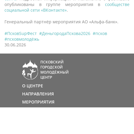
опубликованы в группе мероприятия в
сообществе
социальной сети «ВКонтакте»
.
Генеральный партнёр мероприятия АО «Альфа-банк».
#ПсковSupФест
#ДеньгородаПскова2026
#псков
#псковмолодёжь
30.06.2026
ПСКОВСКИЙ
ГОРОДСКОЙ
МОЛОДЁЖНЫЙ
ЦЕНТР
О ЦЕНТРЕ
НАПРАВЛЕНИЯ
МЕРОПРИЯТИЯ
РАБОТА ДЛЯ МОЛОДЕЖИ
КОНТАКТЫ
МОЛОДЁЖНЫЕ ОРГАНИЗАЦИИ