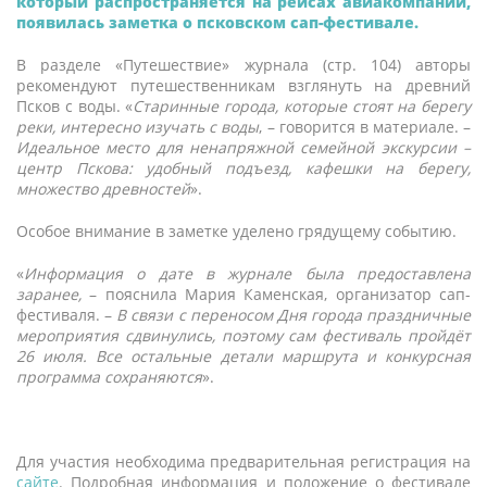
который распространяется на рейсах авиакомпании,
появилась заметка о псковском сап-фестивале.
В разделе «Путешествие» журнала (стр. 104) авторы
рекомендуют путешественникам взглянуть на древний
Псков с воды. «
Старинные города, которые стоят на берегу
реки, интересно изучать с воды
, – говорится в материале. –
Идеальное место для ненапряжной семейной экскурсии –
центр Пскова: удобный подъезд, кафешки на берегу,
множество древностей
».
Особое внимание в заметке уделено грядущему событию.
«
Информация о дате в журнале была предоставлена
заранее,
– пояснила Мария Каменская, организатор сап-
фестиваля. –
В связи с переносом Дня города праздничные
мероприятия сдвинулись, поэтому сам фестиваль пройдёт
26 июля. Все остальные детали маршрута и конкурсная
программа сохраняются
».
Для участия необходима предварительная регистрация на
сайте
. Подробная информация и положение о фестивале