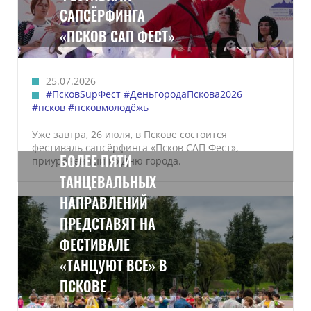
САПСЁРФИНГА
«ПСКОВ САП ФЕСТ»
25.07.2026
#ПсковSupФест
#ДеньгородаПскова2026
#псков
#псковмолодёжь
Уже завтра, 26 июля, в Пскове состоится
фестиваль сапсёрфинга «Псков САП Фест»,
БОЛЕЕ ПЯТИ
приуроченный ко Дню города.
ТАНЦЕВАЛЬНЫХ
НАПРАВЛЕНИЙ
ПРЕДСТАВЯТ НА
ФЕСТИВАЛЕ
«ТАНЦУЮТ ВСЕ» В
ПСКОВЕ