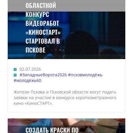
ОБЛАСТНОЙ
КОНКУРС
ВИДЕОРАБОТ
«КИНОСТАРТ»
СТАРТОВАЛ В
ПСКОВЕ
02.07.2026
#ЗападныеВорота2026
#псковмолодёжь
#молодёжь60
Жители Пскова и Псковской области могут подать
заявки на участие в конкурсе короткометражного
кино «КиноСТАРТ».
СОЗДАТЬ КРАСКИ ПО