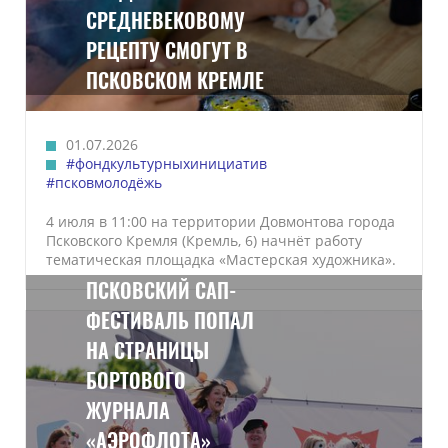
СРЕДНЕВЕКОВОМУ
РЕЦЕПТУ СМОГУТ В
ПСКОВСКОМ КРЕМЛЕ
01.07.2026
#фондкультурныхинициатив
#псковмолодёжь
4 июля в 11:00 на территории Довмонтова города
Псковского Кремля (Кремль, 6) начнёт работу
тематическая площадка «Мастерская художника».
ПСКОВСКИЙ САП-
ФЕСТИВАЛЬ ПОПАЛ
НА СТРАНИЦЫ
БОРТОВОГО
ЖУРНАЛА
«АЭРОФЛОТА»