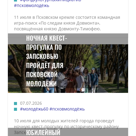
#псковмолодёжь
11 июля в Псковском кремле состоится командная
игра-поиск «По следам князя Довмонта»,
посвящённая князю Довмонту-Тимофею.
НОЧНАЯ КВЕСТ-
ПРОГУЛКА ПО
ЗАПСКОВЬЮ
ПРОЙДЁТ ДЛЯ
ПСКОВСКОЙ
МОЛОДЁЖИ
07.07.2026
#молодёжь60
#псковмолодёжь
10 июля для молодых жителей города проведут
ночную квест-прогулку по историческому району
ЮБИЛЕЙНЫЙ
Запсковье.