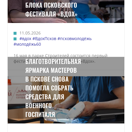
БЛОКА ПСКОВСКОГО
ФЕСТИВАЛЯ «ВДОХ»
11.05.2026
#вдох
#ВдохПсков
#псковмолодёжь
#молодёжь60
16 мая в парке Строителей состоится первый
БЛАГОТВОРИТЕЛЬНАЯ
фестиваль творчества и музыки «Вдох».
ЯРМАРКА МАСТЕРОВ
В ПСКОВЕ СНОВА
ПОМОГЛА СОБРАТЬ
СРЕДСТВА ДЛЯ
ВОЕННОГО
ГОСПИТАЛЯ