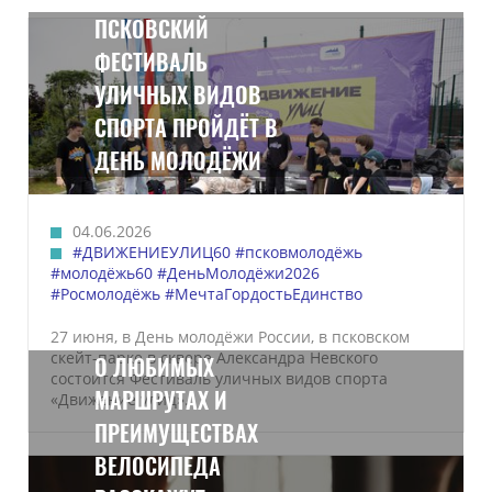
ПСКОВСКИЙ
ФЕСТИВАЛЬ
УЛИЧНЫХ ВИДОВ
СПОРТА ПРОЙДЁТ В
ДЕНЬ МОЛОДЁЖИ
04.06.2026
#ДВИЖЕНИЕУЛИЦ60
#псковмолодёжь
#молодёжь60
#ДеньМолодёжи2026
#Росмолодёжь
#МечтаГордостьЕдинство
27 июня, в День молодёжи России, в псковском
скейт-парке в сквере Александра Невского
О ЛЮБИМЫХ
состоится Фестиваль уличных видов спорта
МАРШРУТАХ И
«Движение улиц».
ПРЕИМУЩЕСТВАХ
ВЕЛОСИПЕДА