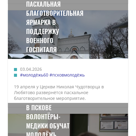
ПАСХАЛЬНАЯ
БЛАГОТВОРИТЕЛЬНАЯ
ЯРМАРКА В
ПОДДЕРЖКУ
ВОЕННОГО
ГОСПИТАЛЯ
03.04.2026
#молодёжь60
#псковмолодёжь
19 апреля у Церкви Николая Чудотворца в
Любятово развернётся пасхальное
благотворительное мероприятие.
В ПСКОВЕ
ВОЛОНТЁРЫ-
МЕДИКИ ОБУЧАТ
МОЛОДЁЖЬ