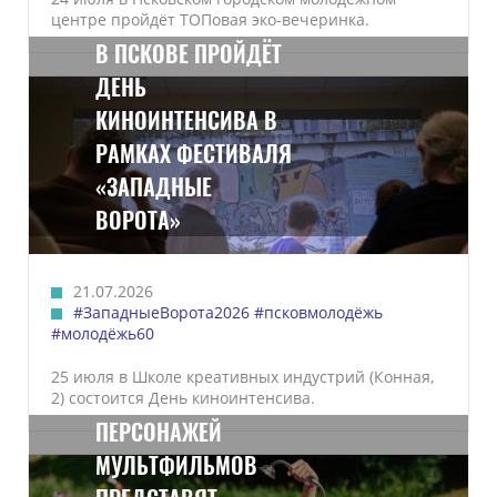
центре пройдёт ТОПовая эко-вечеринка.
В ПСКОВЕ ПРОЙДЁТ
ДЕНЬ
КИНОИНТЕНСИВА В
РАМКАХ ФЕСТИВАЛЯ
«ЗАПАДНЫЕ
ВОРОТА»
21.07.2026
#ЗападныеВорота2026
#псковмолодёжь
#молодёжь60
25 июля в Школе креативных индустрий (Конная,
2) состоится День киноинтенсива.
ПЕРСОНАЖЕЙ
МУЛЬТФИЛЬМОВ