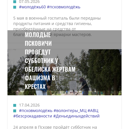
07.05.2026
#молодёжь60
#псковмолодёжь
5 мая в военный госпиталь были переданы
продукты питания и средства гигиены,
приобретённые на средства от
МОЛОДЫЕ
благотворительной ярмарки мастеров.
ПСКОВИЧИ
ПРОВЕДУТ
СУББОТНИК У
ОБЕЛИСКА ЖЕРТВАМ
ФАШИЗМА В
КРЕСТАХ
17.04.2026
#псковмолодёжь
#волонтеры_МЦ
#АВЦ
#безсрокадавности
#Деньединыхдействий
24 апреля в Пскове пройдёт субботник на