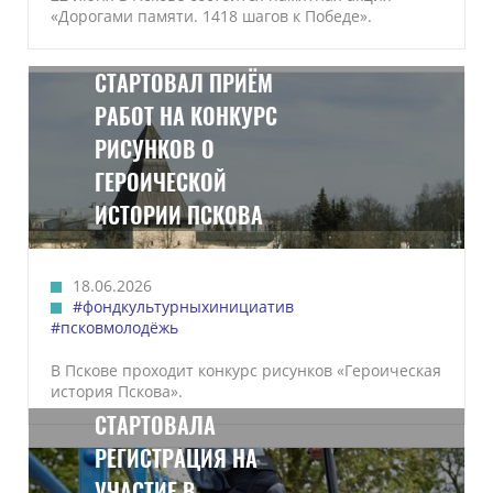
«Дорогами памяти. 1418 шагов к Победе».
СТАРТОВАЛ ПРИЁМ
РАБОТ НА КОНКУРС
РИСУНКОВ О
ГЕРОИЧЕСКОЙ
ИСТОРИИ ПСКОВА
18.06.2026
#фондкультурныхинициатив
#псковмолодёжь
В Пскове проходит конкурс рисунков «Героическая
история Пскова».
СТАРТОВАЛА
РЕГИСТРАЦИЯ НА
УЧАСТИЕ В