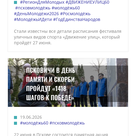
#РегионДляМолодых
#ДВИЖЕНИЕУЛИЦ60
#псковмолодёжь
#молодёжь60
#ДеньМолодёжи2026
#Росмолодёжь
#МолодёжьИДети
#ГодЕдинстваНародов
Стали известны все детали расписания фестиваля
уличных видов спорта «Движение улиц», который
пройдёт 27 июня.
ПСКОВИЧИ В ДЕНЬ
ПАМЯТИ И СКОРБИ
ПРОЙДУТ «1418
ШАГОВ К ПОБЕДЕ»
19.06.2026
#молодёжь60
#псковмолодёжь
22 июня в Пскове состоится памятная акция