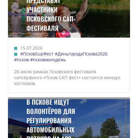
ПРЕДСТАВЯТ
УЧАСТНИКИ
ПСКОВСКОГО САП-
ФЕСТИВАЛЯ
15.07.2026
#ПсковSupФест
#ДеньгородаПскова2026
#псков
#псковмолодёжь
26 июля рамках Псковского фестиваля
сапсёрфинга «Псков САП фест» состоится конкурс
костюмов.
В ПСКОВЕ ИЩУТ
ВОЛОНТЁРОВ ДЛЯ
РЕГУЛИРОВАНИЯ
АВТОМОБИЛЬНЫХ