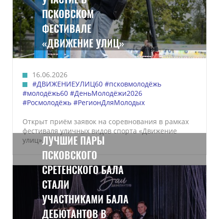
ПСКОВСКОМ
ФЕСТИВАЛЕ
«ДВИЖЕНИЕ УЛИЦ»
16.06.2026
#ДВИЖЕНИЕУЛИЦ60
#псковмолодёжь
#молодёжь60
#ДеньМолодёжи2026
#Росмолодёжь
#РегионДляМолодых
Открыт приём заявок на соревнования в рамках
фестиваля уличных видов спорта «Движение
ЛУЧШИЕ ПАРЫ
улиц».
ПСКОВСКОГО
СРЕТЕНСКОГО БАЛА
СТАЛИ
УЧАСТНИКАМИ БАЛА
ДЕБЮТАНТОВ В