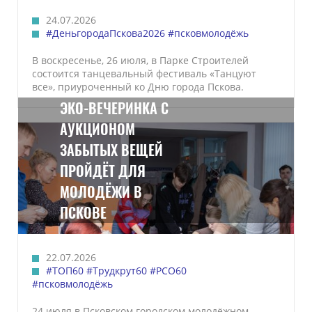
24.07.2026
#ДеньгородаПскова2026
#псковмолодёжь
В воскресенье, 26 июля, в Парке Строителей
состоится танцевальный фестиваль «Танцуют
все», приуроченный ко Дню города Пскова.
ЭКО-ВЕЧЕРИНКА С
АУКЦИОНОМ
ЗАБЫТЫХ ВЕЩЕЙ
ПРОЙДЁТ ДЛЯ
МОЛОДЁЖИ В
ПСКОВЕ
22.07.2026
#ТОП60
#Трудкрут60
#РСО60
#псковмолодёжь
24 июля в Псковском городском молодёжном