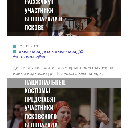
РАССКАЖУТ
УЧАСТНИКИ
ВЕЛОПАРАДА В
ПСКОВЕ
29.05.2026
#велопарадпсков
#велопарад60
#псковмолодёжь
До 3 июня включительно открыт приём заявок на
новый видеоконкурс Псковского велопарада.
НАЦИОНАЛЬНЫЕ
КОСТЮМЫ
ПРЕДСТАВЯТ
УЧАСТНИКИ
ПСКОВСКОГО
ВЕЛОПАРАДА