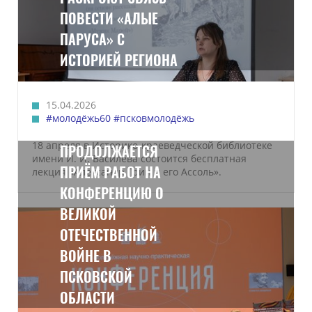
ПОВЕСТИ «АЛЫЕ
ПАРУСА» С
ИСТОРИЕЙ РЕГИОНА
15.04.2026
#молодёжь60
#псковмолодёжь
18 апреля в Историко-краеведческой библиотеке
ПРОДОЛЖАЕТСЯ
имени И. И. Василёва состоится бесплатная
ПРИЁМ РАБОТ НА
лекция «Александр Грин и его Ассоль».
КОНФЕРЕНЦИЮ О
ВЕЛИКОЙ
ОТЕЧЕСТВЕННОЙ
ВОЙНЕ В
ПСКОВСКОЙ
ОБЛАСТИ