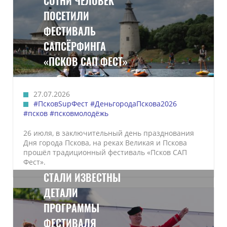
СОТНИ ЧЕЛОВЕК
ПОСЕТИЛИ
ФЕСТИВАЛЬ
САПСЁРФИНГА
«ПСКОВ САП ФЕСТ»
27.07.2026
#ПсковSupФест
#ДеньгородаПскова2026
#псков
#псковмолодёжь
26 июля, в заключительный день празднования
Дня города Пскова, на реках Великая и Пскова
прошёл традиционный фестиваль «Псков САП
Фест».
СТАЛИ ИЗВЕСТНЫ
ДЕТАЛИ
ПРОГРАММЫ
ФЕСТИВАЛЯ