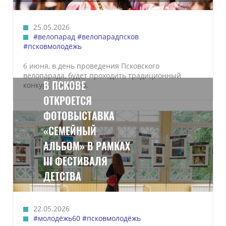
25.05.2026
#велопарад
#велопарадпсков
#псковмолодёжь
6 июня, в день проведения Псковского
велопарада, будет проходить традиционный
В ПСКОВЕ
конкурс костюмов.
ОТКРОЕТСЯ
ФОТОВЫСТАВКА
«СЕМЕЙНЫЙ
АЛЬБОМ» В РАМКАХ
III ФЕСТИВАЛЯ
ДЕТСТВА
22.05.2026
#молодёжь60
#псковмолодёжь