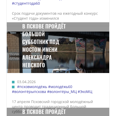
#студентгода60
Срок подачи документов на ежегодный конкурс
«Студент года» изменился
В ПСКОВЕ ПРОЙДЁТ
БОЛЬШОЙ
СУББОТНИК ПОД
МОСТОМ ИМЕНИ
АЛЕКСАНДРА
НЕВСКОГО
03.04.2026
#псковмолодёжь
#молодёжь60
#волонтёрыпскова
#волонтёры_МЦ
#ЭкоМЦ
17 апреля Псковский городской молодёжный
центр проводит традиционный Большой
В ПСКОВЕ ПРОЙДЁТ
субботник.