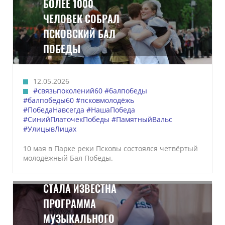
БОЛЕЕ 1000
ЧЕЛОВЕК СОБРАЛ
ПСКОВСКИЙ БАЛ
ПОБЕДЫ
12.05.2026
#связьпоколений60
#балпобеды
#балпобеды60
#псковмолодёжь
#ПобедаНавсегда
#НашаПобеда
#СинийПлаточекПобеды
#ПамятныйВальс
#УлицывЛицах
10 мая в Парке реки Псковы состоялся четвёртый
молодёжный Бал Победы.
СТАЛА ИЗВЕСТНА
ПРОГРАММА
МУЗЫКАЛЬНОГО